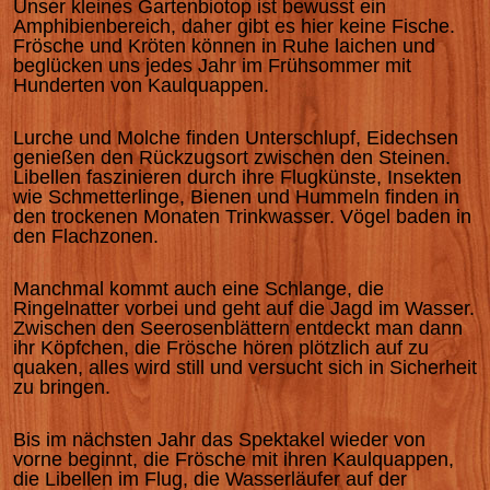
Unser kleines Gartenbiotop ist bewusst ein
Amphibienbereich, daher gibt es hier keine Fische.
Frösche und Kröten können in Ruhe laichen und
beglücken uns jedes Jahr im Frühsommer mit
Hunderten von Kaulquappen.
Lurche und Molche finden Unterschlupf, Eidechsen
genießen den Rückzugsort zwischen den Steinen.
Libellen faszinieren durch ihre Flugkünste, Insekten
wie Schmetterlinge, Bienen und Hummeln finden in
den trockenen Monaten Trinkwasser. Vögel baden in
den Flachzonen.
Manchmal kommt auch eine Schlange, die
Ringelnatter vorbei und geht auf die Jagd im Wasser.
Zwischen den Seerosenblättern entdeckt man dann
ihr Köpfchen, die Frösche hören plötzlich auf zu
quaken, alles wird still und versucht sich in Sicherheit
zu bringen.
Bis im nächsten Jahr das Spektakel wieder von
vorne beginnt, die Frösche mit ihren Kaulquappen,
die Libellen im Flug, die Wasserläufer auf der